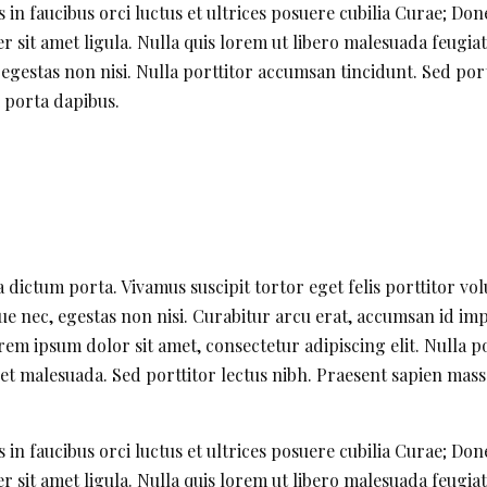
in faucibus orci luctus et ultrices posuere cubilia Curae; Done
r sit amet ligula. Nulla quis lorem ut libero malesuada feugia
 egestas non nisi. Nulla porttitor accumsan tincidunt. Sed port
i porta dapibus.
a dictum porta. Vivamus suscipit tortor eget felis porttitor vo
ue nec, egestas non nisi. Curabitur arcu erat, accumsan id impe
rem ipsum dolor sit amet, consectetur adipiscing elit. Nulla p
 malesuada. Sed porttitor lectus nibh. Praesent sapien massa
in faucibus orci luctus et ultrices posuere cubilia Curae; Done
r sit amet ligula. Nulla quis lorem ut libero malesuada feugia