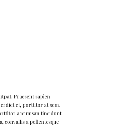
lutpat. Praesent sapien
rdiet et, porttitor at sem.
orttitor accumsan tincidunt.
, convallis a pellentesque