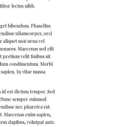
titor lectus nibh.
eget bibendum. Phasellus
pendisse ullamcorper, orci
ue aliquet non urna vel
imenaeos. Maecenas sed elit
pretium velit finibus sit
bendum condimentum. Morbi
 sapien. In vitae massa
s id est dictum tempor. Sed
s. Nunc semper euismod
pendisse nec pharetra est.
rat. Maecenas enim sapien,
urus dapibus, volutpat ante.