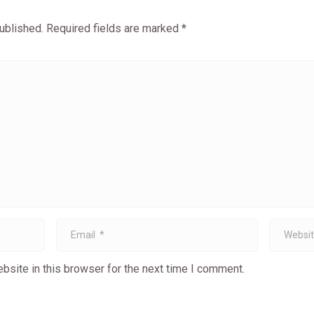
ublished.
Required fields are marked
*
E
W
m
e
a
b
i
s
bsite in this browser for the next time I comment.
l
i
*
t
e