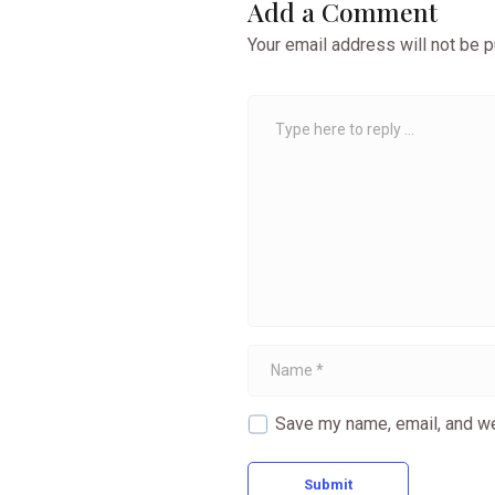
Add a Comment
Your email address will not be p
C
o
m
m
e
n
t
*
N
a
m
e
Save my name, email, and we
*
Submit