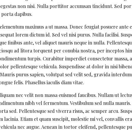
 egestas non nisi. Nulla porttitor accumsan tincidunt. Sed port
i porta dapibus.
r elementum maximus a ut massa. Donec feugiat posuere ante 
equat lorem dictum id. Sed vel nisi purus. Nulla facilisi. Sus
eque finibus ante, vel aliquet mauris neque in nulla. Pellentesq
sociosqu ad litora torquent per conubia nostra, per inceptos h
ndimentum turpis. Curabitur imperdiet consectetur massa, at 
dolor pellentesque vehicula. Suspendisse at dolor in nisi bi
Mauris purus sapien, volutpat sed velit sed, gravida interdum
congue felis. Phasellus iaculis diam vitae.
 Aliquam nec velit non massa euismod faucibus. Nullam ut lectu
s condimentum nibh vel fermentum. Vestibulum sed nulla mauri
porta sed. Pellentesque sed viverra risus, ac semper arcu. Sus
m lacinia. Etiam et quam suscipit, molestie mi vel, convallis e
 vehicula nec augue. Aenean in tortor eleifend, pellentesque p