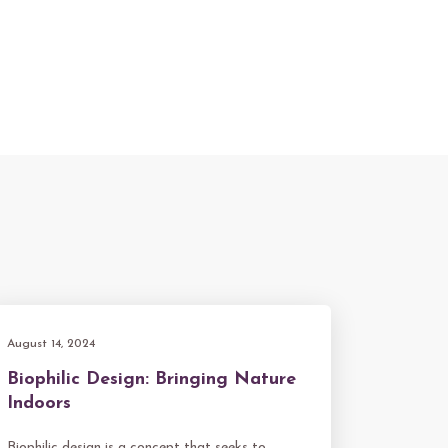
August 14, 2024
Biophilic Design: Bringing Nature
Indoors
Biophilic design is a concept that seeks to