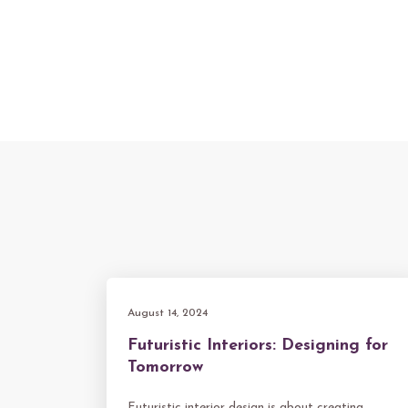
August 14, 2024
Futuristic Interiors: Designing for
Tomorrow
Futuristic interior design is about creating