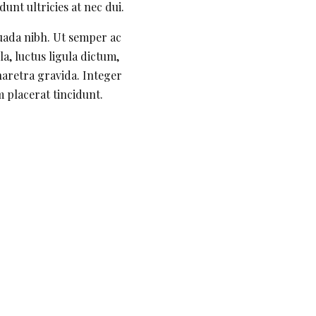
unt ultricies at nec dui.
suada nibh. Ut semper ac
la, luctus ligula dictum,
aretra gravida. Integer
m placerat tincidunt.